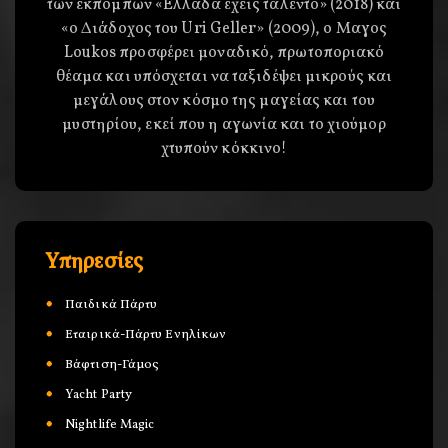
των εκπομπών «Ελλάδα έχεις ταλέντο» (2018) και
«ο Διάδοχος του Uri Geller» (2009), o Μαγος
Loukos προσφέρει μοναδικό, πρωτοποριακό
θέαμα και υπόσχεται να ταξιδέψει μικρούς και
μεγάλους στον κόσμο της μαγείας και του
μυστηρίου, εκεί που η αγωνία και το χιούμορ
χτυπούν κόκκινο!
Υπηρεσίες
Παιδικά Πάρτυ
Εταιρικά-Πάρτυ Ενηλίκων
Βάφτιση-Γάμος
Yacht Party
Nightlife Magic